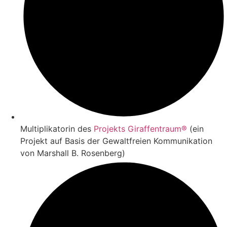
Multiplikatorin des
Projekts Giraffentraum®
(ein
Projekt auf Basis der Gewaltfreien Kommunikation
von Marshall B. Rosenberg)