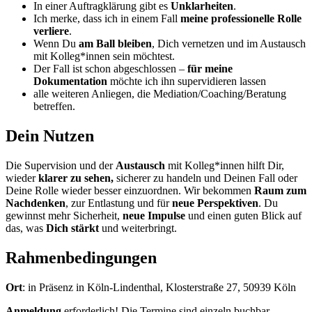
In einer Auftragklärung gibt es
Unklarheiten
.
Ich merke, dass ich in einem Fall
meine professionelle Rolle
verliere
.
Wenn Du
am Ball bleiben
, Dich vernetzen und im Austausch
mit Kolleg*innen sein möchtest.
Der Fall ist schon abgeschlossen –
für meine
Dokumentation
möchte ich ihn supervidieren lassen
alle weiteren Anliegen, die Mediation/Coaching/Beratung
betreffen.
Dein
Nutzen
Die Supervision und der
Austausch
mit Kolleg*innen hilft Dir,
wieder
klarer zu sehen,
sicherer zu handeln und Deinen Fall oder
Deine Rolle wieder besser einzuordnen. Wir bekommen
Raum zum
Nachdenken
, zur Entlastung und für
neue Perspektiven
. Du
gewinnst mehr Sicherheit,
neue Impulse
und einen guten Blick auf
das, was
Dich stärkt
und weiterbringt.
Rahmenbedingungen
Ort
: in Präsenz in Köln-Lindenthal, Klosterstraße 27, 50939 Köln
Anmeldung
erforderlich! Die Termine sind einzeln buchbar